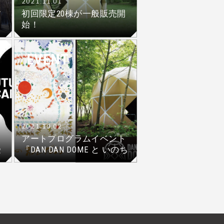
2021.11.01
す
初回限定20棟が一般販売開
始！
EVENT
2021.10.02
アートプログラムイベント
受
『DAN DAN DOME と いのち
のまんだら』